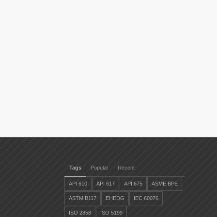
Tags
Popular
Recent
API 610
API 617
API 675
ASME BPE
ASTM B117
EHEDG
IEC 60076
ISO 2858
ISO 5199