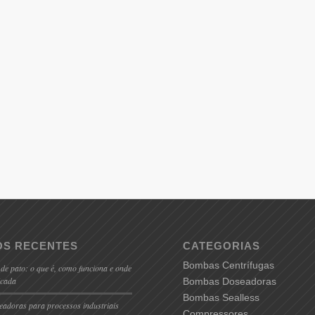
OS RECENTES
CATEGORIAS
Bombas Centrífugas
 de pato: o que é, como funciona e onde
icada
Bombas Doseadoras
Bombas Sealless
adoras para processos industriais
Compressores