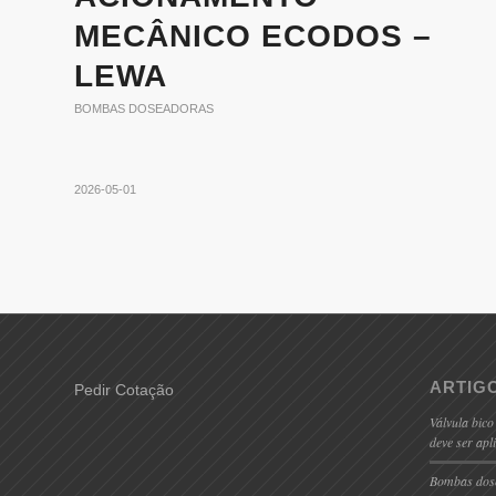
MECÂNICO ECODOS –
LEWA
BOMBAS DOSEADORAS
2026-05-01
ARTIG
Pedir Cotação
Válvula bico
deve ser apl
Bombas dose