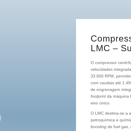
Compress
LMC – S
O compressor centríf
velocidades integrada
33.600 RPM, permitin
com caudais até 1.45
de engrenagem integr
footprint
da máquina f
eixo único.
O LMC destina-se a a
petroquímica e químic
boosting
de fuel gas,