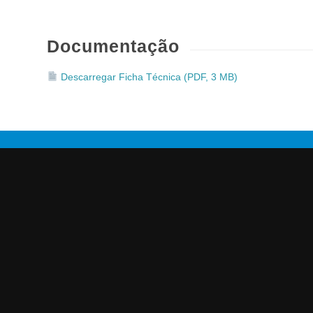
Documentação
Descarregar Ficha Técnica (PDF, 3 MB)
Saiba as novidades.
Assine a nossa newsletter!
Obtenha informações sobre os nossos produtos e
aplicações.
Inscreva-se agora gratuitamente.