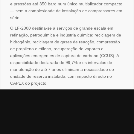
e pressões até 350 barg num único multiplicador compacto
— sem a complexidade de instalação de compressores em
série.
O LF-2000 destina-se a serviços de grande escala em
refinação, petroquímica e indústria química: reciclagem de
hidrogénio, reciclagem de gases de reacção, compressão
de propileno e etileno, recuperação de vapores e
aplicações emergentes de captura de carbono (CCUS). A
disponibilidade declarada de 99,7% e os intervalos de
manutenção de até 7 anos eliminam a necessidade de
unidade de reserva instalada, com impacto directo no
CAPEX do projecto.
Conforme API 617, com opção de Inlet Guide Vanes (IGV)
para optimização de turndown e potências até 7.500 kW
em configuração standard, podendo atingir 10 MW em
parceria com Flender Graffenstaden. A JVO Química
representa a Sundyne em Portugal. Contacte-nos para
cotação.