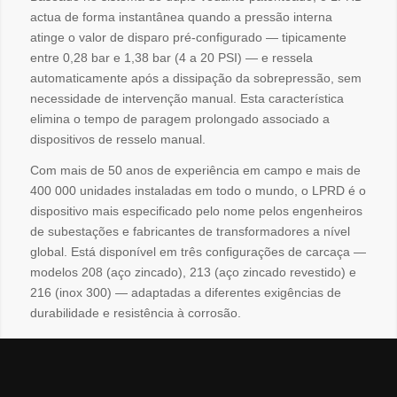
actua de forma instantânea quando a pressão interna
atinge o valor de disparo pré-configurado — tipicamente
entre 0,28 bar e 1,38 bar (4 a 20 PSI) — e ressela
automaticamente após a dissipação da sobrepressão, sem
necessidade de intervenção manual. Esta característica
elimina o tempo de paragem prolongado associado a
dispositivos de resselo manual.
Com mais de 50 anos de experiência em campo e mais de
400 000 unidades instaladas em todo o mundo, o LPRD é o
dispositivo mais especificado pelo nome pelos engenheiros
de subestações e fabricantes de transformadores a nível
global. Está disponível em três configurações de carcaça —
modelos 208 (aço zincado), 213 (aço zincado revestido) e
216 (inox 300) — adaptadas a diferentes exigências de
durabilidade e resistência à corrosão.
O LPRD é distribuído em Portugal pela JVO Química, com
suporte técnico local para selecção, dimensionamento e
substituição. Para pedido de cotação ou informação