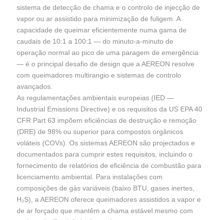
sistema de detecção de chama e o controlo de injecção de
vapor ou ar assistido para minimização de fuligem. A
capacidade de queimar eficientemente numa gama de
caudais de 10:1 a 100:1 — do minuto-a-minuto de
operação normal ao pico de uma paragem de emergência
— é o principal desafio de design que a AEREON resolve
com queimadores multirangio e sistemas de controlo
avançados.
As regulamentações ambientais europeias (IED —
Industrial Emissions Directive) e os requisitos da US EPA 40
CFR Part 63 impõem eficiências de destruição e remoção
(DRE) de 98% ou superior para compostos orgânicos
voláteis (COVs). Os sistemas AEREON são projectados e
documentados para cumprir estes requisitos, incluindo o
fornecimento de relatórios de eficiência de combustão para
licenciamento ambiental. Para instalações com
composições de gás variáveis (baixo BTU, gases inertes,
H₂S), a AEREON oferece queimadores assistidos a vapor e
de ar forçado que mantêm a chama estável mesmo com