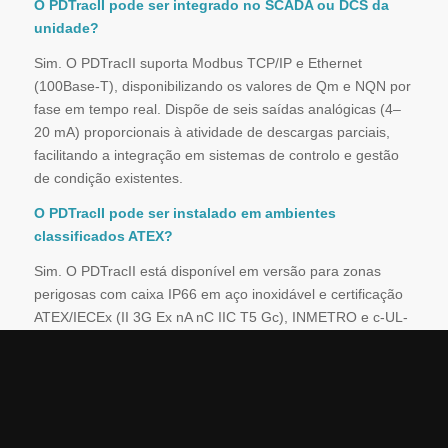
O PDTracII pode ser integrado no SCADA ou DCS da
unidade?
Sim. O PDTracII suporta Modbus TCP/IP e Ethernet
(100Base-T), disponibilizando os valores de Qm e NQN por
fase em tempo real. Dispõe de seis saídas analógicas (4–
20 mA) proporcionais à atividade de descargas parciais,
facilitando a integração em sistemas de controlo e gestão
de condição existentes.
O PDTracII pode ser instalado em ambientes
classificados ATEX?
Sim. O PDTracII está disponível em versão para zonas
perigosas com caixa IP66 em aço inoxidável e certificação
ATEX/IECEx (II 3G Ex nA nC IIC T5 Gc), INMETRO e c-UL-
us (Classe I, Divisão 2). Adequado para refinarias,
petroquímicas e instalações com atmosferas
potencialmente explosivas.
Como interpreto os resultados do PDTracII sem
formação especializada?